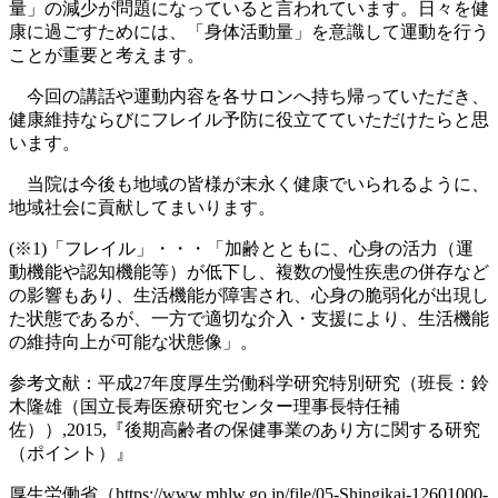
量」の減少が問題になっていると言われています。日々を健
康に過ごすためには、「身体活動量」を意識して運動を行う
ことが重要と考えます。
今回の講話や運動内容を各サロンへ持ち帰っていただき、
健康維持ならびにフレイル予防に役立てていただけたらと思
います。
当院は今後も地域の皆様が末永く健康でいられるように、
地域社会に貢献してまいります。
(※1)「フレイル」・・・「加齢とともに、心身の活力（運
動機能や認知機能等）が低下し、複数の慢性疾患の併存など
の影響もあり、生活機能が障害され、心身の脆弱化が出現し
た状態であるが、一方で適切な介入・支援により、生活機能
の維持向上が可能な状態像」。
参考文献：平成27年度厚生労働科学研究特別研究（班長：鈴
木隆雄（国立長寿医療研究センター理事長特任補
佐））,2015,『後期高齢者の保健事業のあり方に関する研究
（ポイント）』
厚生労働省（https://www.mhlw.go.jp/file/05-Shingikai-12601000-